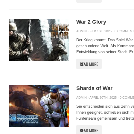
War 2 Glory
ADMIN
· FEB 1ST, 2025 ·
0 COMMEN
Der Krieg kommt. Das Spiel War 2
geschundene Welt. Als Kommandan
Entwicklung von seiner Stadt. Er
READ MORE
Shards of War
ADMIN
· APRIL 30TH, 2025 ·
0 COMM
Sie entscheiden sich aus zehn ve
Ihnen geeignet, schließen sich m
Fünferteam gemeinsam und trette
READ MORE