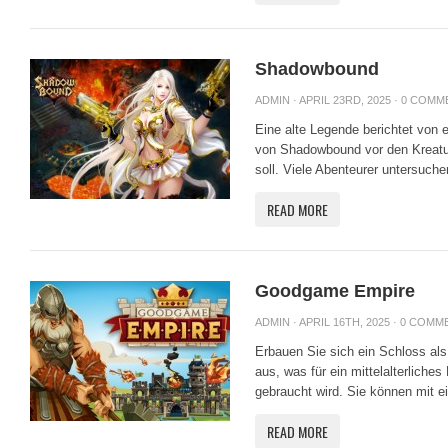
Shadowbound
ADMIN
· APRIL 23RD, 2025 ·
0 COMM
Eine alte Legende berichtet von 
von Shadowbound vor den Kreat
soll. Viele Abenteurer untersuche
READ MORE
Goodgame Empire
ADMIN
· APRIL 16TH, 2025 ·
0 COMM
Erbauen Sie sich ein Schloss als
aus, was für ein mittelalterliche
gebraucht wird. Sie können mit ei
READ MORE