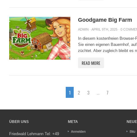
Goodgame Big Farm
ADMIN
· APRIL 9TH, 2025 ·
0 COMME
In diesem kostenfreien Browser
Sie einen eigenen Bauernhof, auf
züchtet. Aber zugleich bleibt es 
READ MORE
1
2
3
…
7
ÜBER UNS
META
NEUE
Anmelden
Blitz
Friedwald Lehmann Tel: +49