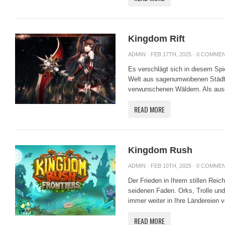
Kingdom Rift
ADMIN
· FEB 17TH, 2025 ·
0 COMME
Es verschlägt sich in diesem Spi
Welt aus sagenumwobenen Städt
verwunschenen Wäldern. Als auser
READ MORE
Kingdom Rush
ADMIN
· FEB 10TH, 2025 ·
0 COMME
Der Frieden in Ihrem stillen Rei
seidenen Faden. Orks, Trolle un
immer weiter in Ihre Ländereien 
READ MORE