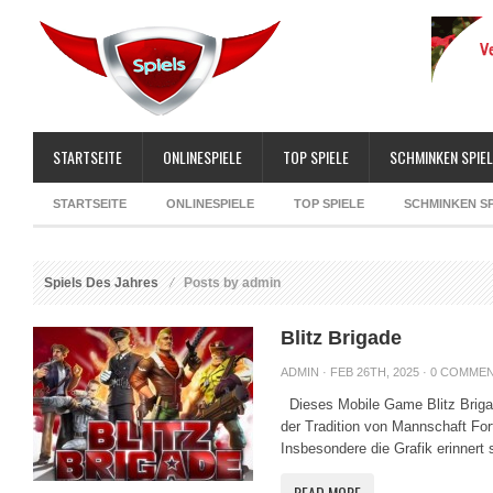
STARTSEITE
ONLINESPIELE
TOP SPIELE
SCHMINKEN SPIEL
STARTSEITE
ONLINESPIELE
TOP SPIELE
SCHMINKEN SP
Spiels Des Jahres
Posts by admin
Blitz Brigade
ADMIN
· FEB 26TH, 2025 ·
0 COMME
Dieses Mobile Game Blitz Brigade
der Tradition von Mannschaft For
Insbesondere die Grafik erinnert s
READ MORE