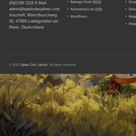
Beitrags-Feed (
RSS
)
Dung
(0)62166 3116 E-Mail:
admin@spielsdesjahres.com
Kommentare als
RSS
Deer
Anschrift: Münchbuschweg
WordPress
King
45, 67069 Ludwigshafen am
King
Rhein, Deutschland
© 2025
Spiels Des Jahres
. All rights reserved.