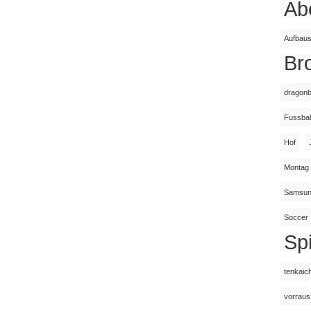
Ab
Aufbaus
Br
dragonb
Fussbal
Hof
Montag
Samsu
Soccer
Spi
tenkaich
vorraus