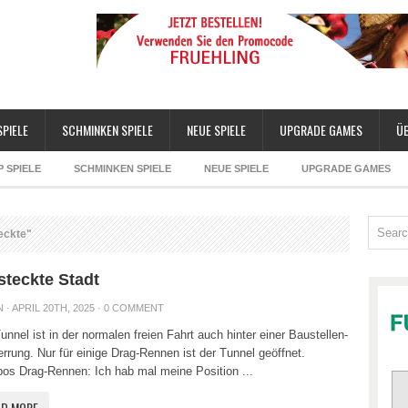
SPIELE
SCHMINKEN SPIELE
NEUE SPIELE
UPGRADE GAMES
Ü
P SPIELE
SCHMINKEN SPIELE
NEUE SPIELE
UPGRADE GAMES
eckte"
steckte Stadt
N
· APRIL 20TH, 2025 ·
0 COMMENT
unnel ist in der normalen freien Fahrt auch hinter einer Baustellen-
rrung. Nur für einige Drag-Rennen ist der Tunnel geöffnet.
os Drag-Rennen: Ich hab mal meine Position ...
AD MORE