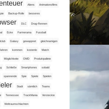
enteuer
Aliens
Animationsfilms
pie
Backup-Rolle
besseres
owser
DLC
Drag-Rennen
al
Ecke
Farmerama
Fussball
lclub
Galaxy
gewappnet
gleichnamigen
Jahren
kommen
kostenlo
Match
Möglichkeite
OMD
Produktpallete
ng
Schließe
Smartphones
sobald
spannende
Spie
Spiele
Spielen
eler
Stadt
sämtlich
Teams
i
Tennessee
TrackMania
Versteckte
Weltraumschlachten