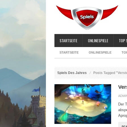
STARTSEITE
ONLINESPIELE
TOP 
STARTSEITE
ONLINESPIELE
TO
Spiels Des Jahres
Posts Tagged "Verst
Ver
ADMI
Der T
abspe
Aprop
RE