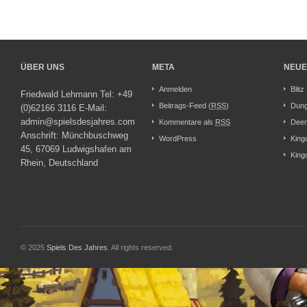
ÜBER UNS
META
NEUE
Anmelden
Blitz
Friedwald Lehmann Tel: +49
Beitrags-Feed (
RSS
)
Dung
(0)62166 3116 E-Mail:
admin@spielsdesjahres.com
Kommentare als
RSS
Deer
Anschrift: Münchbuschweg
WordPress
King
45, 67069 Ludwigshafen am
King
Rhein, Deutschland
© 2025
Spiels Des Jahres
. All rights reserved.