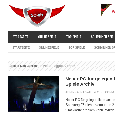
STARTSEITE
ONLINESPIELE
TOP SPIELE
SCHMINKEN SPIEL
STARTSEITE
ONLINESPIELE
TOP SPIELE
SCHMINKEN SP
Spiels Des Jahres
Posts Tagged "Jahren"
Neuer PC für gelegent
Spiele Archiv
ADMIN
· APRIL 24TH, 2025 ·
0 COMM
Neuer PC für gelegentliche anspr
Samsung F3 nichts vorraus. in 2 
Grafikkarte stecken kann. Würde