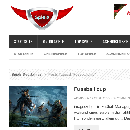
STARTSEITE
ONLINESPIELE
TOP SPIELE
SCHMINKEN SPIEL
STARTSEITE
ONLINESPIELE
TOP SPIELE
SCHMINKEN SP
Spiels Des Jahres
Posts Tagged "Fussballclub"
Fussball cup
ADMIN
· APR 21ST, 2025 ·
0 COMMEN
imagesvfbgfEin Fußball-Manager, 
während eines Spiels in die Taktik
PC, sondern ganz allein du… Da
READ MORE