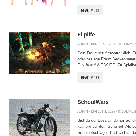
READ MORE
Fliplife
ADMIN
· APRIL 1ST, 2025 ·
0 COMME
Dein Traumberuf erwartet dich. Tri
oder besiege Franz Beckenbauer 
Fliplife auf WEBSITE. Zu Spielbeg
READ MORE
SchoolWars
ADMIN
· MAI 25TH, 2025 ·
0 COMMEN
Bist du der Boss an deiner Schu
Karriere auf dem Schulhof. Als be
Schulhofschläger. Endlich bist du