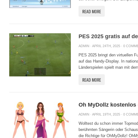
READ MORE
PES 2025 gratis auf d
ADMIN
· APRIL 24TH, 2025 ·
0 COMM
PES 2025 bringt den virtuellen F
auf das Handy-Display. In natio
Länderspielen spielt man mit dem
READ MORE
Oh MyDollz kostenlos 
ADMIN
· APRIL 19TH, 2025 ·
0 COMM
Wolltest du schon immer Topmode
berühmten Sängerin oder Schausp
die Richtige für OhMyDollz! OhMyD