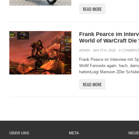
READ MORE
Frank Pearce im Interv
World of WarCraft Di
ADMIN
· MAI 5TH, 2025 ·
0 COMMEN
Frank Pearce im Interview mit Sp
WoW Fanseite again. hach, damal
hattenLuigi Mansion 2Der Schüle
READ MORE
ÜBER UNS
META
NEUE