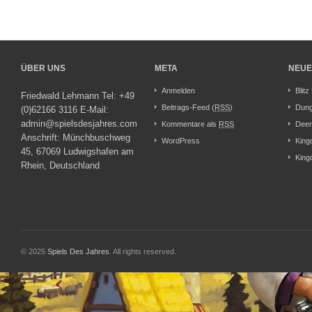
ÜBER UNS
META
NEUE
Anmelden
Blitz
Friedwald Lehmann Tel: +49
Beitrags-Feed (
RSS
)
Dung
(0)62166 3116 E-Mail:
admin@spielsdesjahres.com
Kommentare als
RSS
Deer
Anschrift: Münchbuschweg
WordPress
King
45, 67069 Ludwigshafen am
King
Rhein, Deutschland
© 2025
Spiels Des Jahres
. All rights reserved.