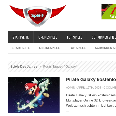
STARTSEITE
ONLINESPIELE
TOP SPIELE
SCHMINKEN SPIEL
STARTSEITE
ONLINESPIELE
TOP SPIELE
SCHMINKEN SP
Spiels Des Jahres
Posts Tagged "Galaxy"
Pirate Galaxy kostenlo
ADMIN
· APRIL 12TH, 2025 ·
0 COMM
Pirate Galaxy ist ein kostenlose
Multiplayer Online 3D Browserga
Weltraumschlachten in Echtzeit u
...