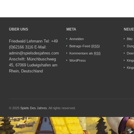
ÜBER UNS
META
NEUE
Anmelden
Blitz
Friedwald Lehmann Tel: +49
Beitrags-Feed (
RSS
)
Dung
(0)62166 3116 E-Mail:
admin@spielsdesjahres.com
Kommentare als
RSS
Deer
Anschrift: Münchbuschweg
WordPress
King
45, 67069 Ludwigshafen am
King
Rhein, Deutschland
© 2025
Spiels Des Jahres
. All rights reserved.