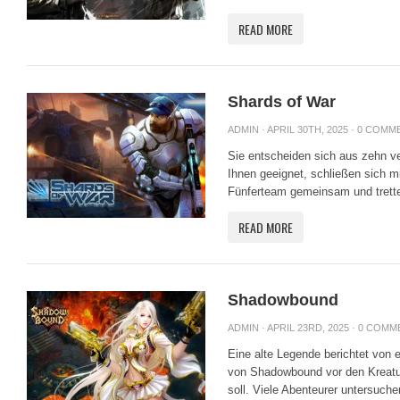
READ MORE
Shards of War
ADMIN
· APRIL 30TH, 2025 ·
0 COMM
Sie entscheiden sich aus zehn ve
Ihnen geeignet, schließen sich m
Fünferteam gemeinsam und trette
READ MORE
Shadowbound
ADMIN
· APRIL 23RD, 2025 ·
0 COMM
Eine alte Legende berichtet von 
von Shadowbound vor den Kreat
soll. Viele Abenteurer untersuche