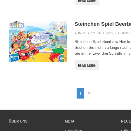
READ MORE
Steinchen Spiel Beer
ADMIN
· APRIL 3RD, 2025 ·
0 COMME
Steinchen Spiel Beerbrew Hier k
Suchen Sie nicht zu lange nach
Sie immer zwei drei Schritte im v
READ MORE
1
2
ÜBER UNS
META
NEUE
Anmelden
Blitz