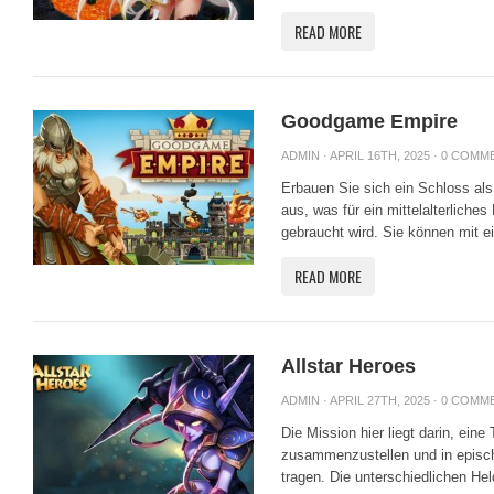
READ MORE
Goodgame Empire
ADMIN
· APRIL 16TH, 2025 ·
0 COMM
Erbauen Sie sich ein Schloss als
aus, was für ein mittelalterliche
gebraucht wird. Sie können mit ei
READ MORE
Allstar Heroes
ADMIN
· APRIL 27TH, 2025 ·
0 COMM
Die Mission hier liegt darin, ein
zusammenzustellen und in episc
tragen. Die unterschiedlichen Hel