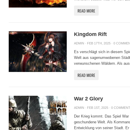
READ MORE
Kingdom Rift
ADMIN
· FEB 17TH, 2025 ·
0 COMME
Es verschlägt sich in diesem Spi
Welt aus sagenumwobenen Städt
verwunschenen Wäldern. Als auser
READ MORE
War 2 Glory
ADMIN
· FEB 1ST, 2025 ·
0 COMMEN
Der Krieg kommt. Das Spiel War 2
geschundene Welt. Als Kommandan
Entwicklung von seiner Stadt. Er