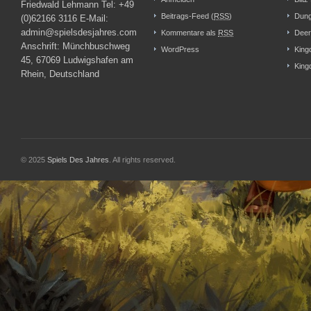
Friedwald Lehmann Tel: +49
Beitrags-Feed (
RSS
)
Dung
(0)62166 3116 E-Mail:
admin@spielsdesjahres.com
Kommentare als
RSS
Deer
Anschrift: Münchbuschweg
WordPress
King
45, 67069 Ludwigshafen am
King
Rhein, Deutschland
© 2025
Spiels Des Jahres
. All rights reserved.