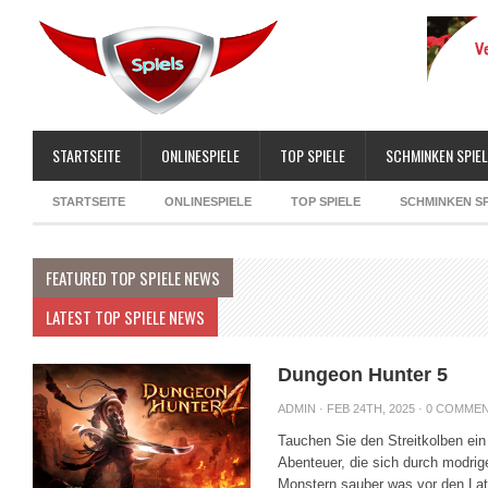
STARTSEITE
ONLINESPIELE
TOP SPIELE
SCHMINKEN SPIEL
STARTSEITE
ONLINESPIELE
TOP SPIELE
SCHMINKEN SP
FEATURED TOP SPIELE NEWS
LATEST TOP SPIELE NEWS
Dungeon Hunter 5
ADMIN
· FEB 24TH, 2025 ·
0 COMME
Tauchen Sie den Streitkolben ein 
Abenteuer, die sich durch modrig
Monstern sauber was vor den Latz