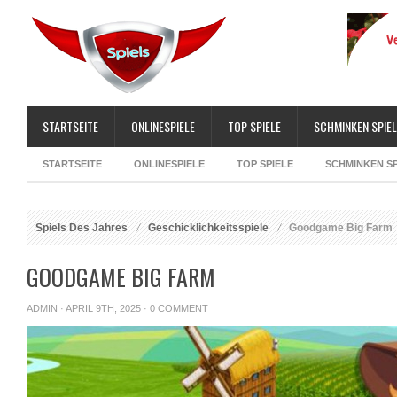
STARTSEITE
ONLINESPIELE
TOP SPIELE
SCHMINKEN SPIEL
STARTSEITE
ONLINESPIELE
TOP SPIELE
SCHMINKEN SP
Spiels Des Jahres
Geschicklichkeitsspiele
Goodgame Big Farm
GOODGAME BIG FARM
ADMIN
· APRIL 9TH, 2025 ·
0 COMMENT