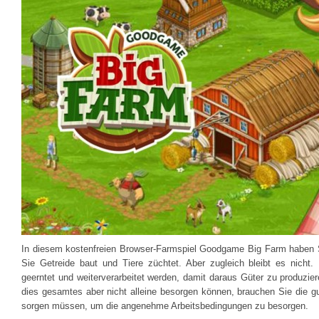
In diesem kostenfreien Browser-Farmspiel Goodgame Big Farm haben 
Sie Getreide baut und Tiere züchtet. Aber zugleich bleibt es nich
geerntet und weiterverarbeitet werden, damit daraus Güter zu produzier
dies gesamtes aber nicht alleine besorgen können, brauchen Sie die gut
sorgen müssen, um die angenehme Arbeitsbedingungen zu besorgen.