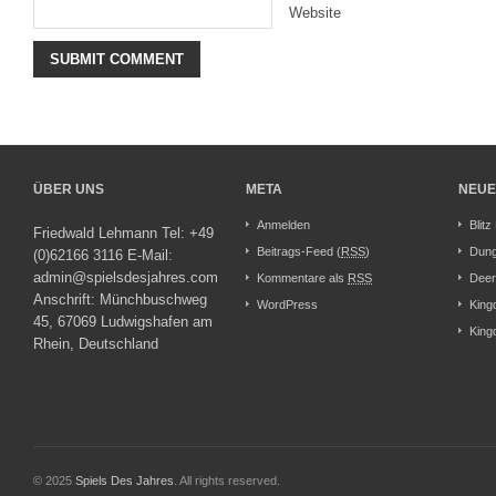
Website
ÜBER UNS
META
NEUE
Anmelden
Blitz
Friedwald Lehmann Tel: +49
Beitrags-Feed (
RSS
)
Dung
(0)62166 3116 E-Mail:
admin@spielsdesjahres.com
Kommentare als
RSS
Deer
Anschrift: Münchbuschweg
WordPress
King
45, 67069 Ludwigshafen am
King
Rhein, Deutschland
© 2025
Spiels Des Jahres
. All rights reserved.