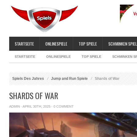
STARTSEITE
ONLINESPIELE
TOP SPIELE
SCHMINKEN SPIEL
STARTSEITE
ONLINESPIELE
TOP SPIELE
SCHMINKEN SP
Spiels Des Jahres
Jump and Run Spiele
Shards of War
SHARDS OF WAR
ADMIN
· APRIL 30TH, 2025 ·
0 COMMENT