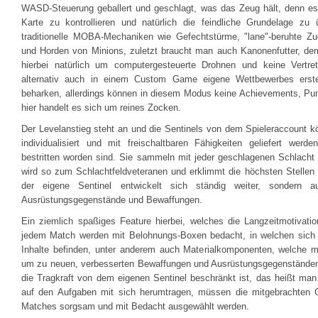
WASD-Steuerung geballert und geschlagt, was das Zeug hält, denn es g
Karte zu kontrollieren und natürlich die feindliche Grundelage zu 
traditionelle MOBA-Mechaniken wie Gefechtstürme, "lane"-beruhte Z
und Horden von Minions, zuletzt braucht man auch Kanonenfutter, dem
hierbei natürlich um computergesteuerte Drohnen und keine Vertre
alternativ auch in einem Custom Game eigene Wettbewerbes erste
beharken, allerdings können in diesem Modus keine Achievements, Pun
hier handelt es sich um reines Zocken.
Der Levelanstieg steht an und die Sentinels von dem Spieleraccount
individualisiert und mit freischaltbaren Fähigkeiten geliefert we
bestritten worden sind. Sie sammeln mit jeder geschlagenen Schlach
wird so zum Schlachtfeldveteranen und erklimmt die höchsten Stellen i
der eigene Sentinel entwickelt sich ständig weiter, sondern 
Ausrüstungsgegenstände und Bewaffungen.
Ein ziemlich spaßiges Feature hierbei, welches die Langzeitmotivatio
jedem Match werden mit Belohnungs-Boxen bedacht, in welchen sich na
Inhalte befinden, unter anderem auch Materialkomponenten, welche 
um zu neuen, verbesserten Bewaffungen und Ausrüstungsgegenstände
die Tragkraft von dem eigenen Sentinel beschränkt ist, das heißt ma
auf den Aufgaben mit sich herumtragen, müssen die mitgebrachten 
Matches sorgsam und mit Bedacht ausgewählt werden.