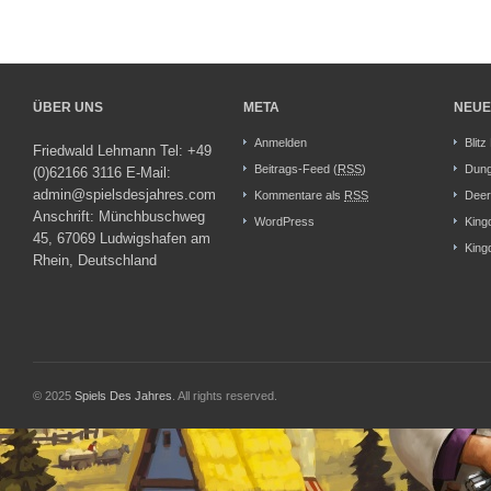
ÜBER UNS
META
NEUE
Anmelden
Blitz
Friedwald Lehmann Tel: +49
Beitrags-Feed (
RSS
)
Dung
(0)62166 3116 E-Mail:
admin@spielsdesjahres.com
Kommentare als
RSS
Deer
Anschrift: Münchbuschweg
WordPress
King
45, 67069 Ludwigshafen am
King
Rhein, Deutschland
© 2025
Spiels Des Jahres
. All rights reserved.