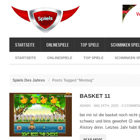
STARTSEITE
ONLINESPIELE
TOP SPIELE
SCHMINKEN SPIEL
STARTSEITE
ONLINESPIELE
TOP SPIELE
SCHMINKEN SP
Spiels Des Jahres
Posts Tagged "Montag"
BASKET 11
ADMIN
· MAI 24TH, 2025 ·
0 COMMEN
bei mir ist die basket noch nich
schweiz und bins gewohnt 😉 wie 
AIstory drinn. Letztes Jahr habt ih
READ MORE