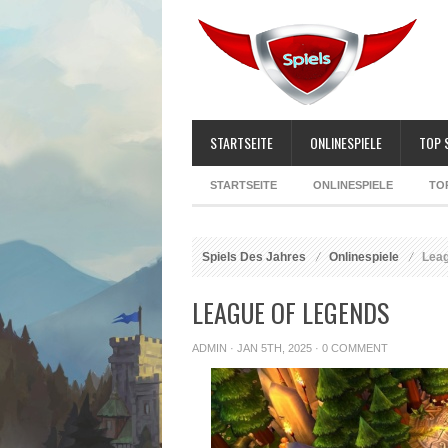
STARTSEITE
ONLINESPIELE
TOP 
STARTSEITE
ONLINESPIELE
TO
Spiels Des Jahres
Onlinespiele
Leag
LEAGUE OF LEGENDS
ADMIN
· JAN 5TH, 2025 ·
0 COMMENT