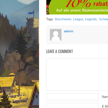
Tags:
Beschwörer
,
League
,
Legends
,
Schw
admin
LEAVE A COMMENT
Na
E-M