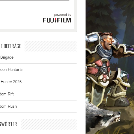
E BEITRÄGE
 Brigade
eon Hunter 5
 Hunter 2025
dom Rift
dom Rush
GWÖRTER