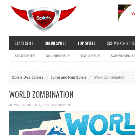
STARTSEITE
ONLINESPIELE
TOP SPIELE
SCHMINKEN SPIEL
STARTSEITE
ONLINESPIELE
TOP SPIELE
SCHMINKEN SP
Spiels Des Jahres
Jump and Run Spiele
World Zombination
WORLD ZOMBINATION
ADMIN
· APRIL 21ST, 2025 ·
0 COMMENT