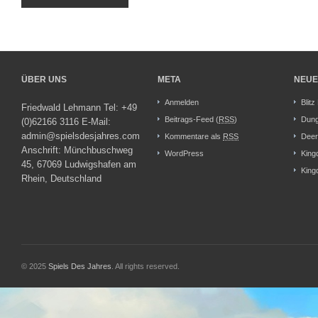
ÜBER UNS
META
NEUE
Anmelden
Blitz
Friedwald Lehmann Tel: +49
Beitrags-Feed (
RSS
)
Dung
(0)62166 3116 E-Mail:
admin@spielsdesjahres.com
Kommentare als
RSS
Deer
Anschrift: Münchbuschweg
WordPress
King
45, 67069 Ludwigshafen am
King
Rhein, Deutschland
© 2025
Spiels Des Jahres
. All rights reserved.