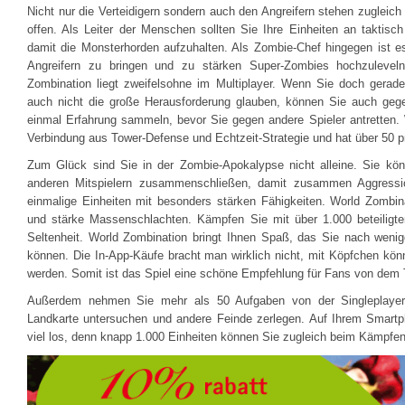
Nicht nur die Verteidigern sondern auch den Angreifern stehen zugleich
offen. Als Leiter der Menschen sollten Sie Ihre Einheiten an taktisch
damit die Monsterhorden aufzuhalten. Als Zombie-Chef hingegen ist e
Angreifern zu bringen und zu stärken Super-Zombies hochzulevel
Zombination liegt zweifelsohne im Multiplayer. Wenn Sie doch gerade
auch nicht die große Herausforderung glauben, können Sie auch ge
einmal Erfahrung sammeln, bevor Sie gegen andere Spieler antretten. 
Verbindung aus Tower-Defense und Echtzeit-Strategie und hat über 50 pr
Zum Glück sind Sie in der Zombie-Apokalypse nicht alleine. Sie kö
anderen Mitspielern zusammenschließen, damit zusammen Aggressi
einmalige Einheiten mit besonders stärken Fähigkeiten. World Zombin
und stärke Massenschlachten. Kämpfen Sie mit über 1.000 beteiligten
Seltenheit. World Zombination bringt Ihnen Spaß, das Sie nach weni
können. Die In-App-Käufe bracht man wirklich nicht, mit Köpfchen kö
werden. Somit ist das Spiel eine schöne Empfehlung für Fans von dem 
Außerdem nehmen Sie mehr als 50 Aufgaben von der Singleplaye
Landkarte untersuchen und andere Feinde zerlegen. Auf Ihrem Smartph
viel los, denn knapp 1.000 Einheiten können Sie zugleich beim Kämpfe